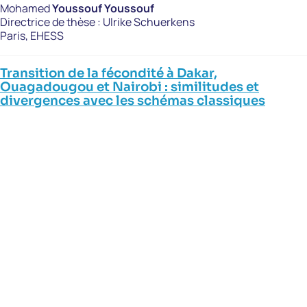
Mohamed
Youssouf Youssouf
Directrice de thèse :
Ulrike Schuerkens
Paris, EHESS
Transition de la fécondité à Dakar,
Ouagadougou et Nairobi : similitudes et
divergences avec les schémas classiques
Roch Modeste
Millogo
Directeurs de thèse :
Clémentine Rossier et Abdramane
Bassiahi Soura.
Université de Genève
Logiques sociales de la pratique de la
mendicité par des « mères de jumeaux » dans la
ville de Ouagadougou (Burkina Faso).
Honorine
Ouedraogo Sawadogo
Directeur de thèse :
Marcoux, Richard
Université Laval, Québec