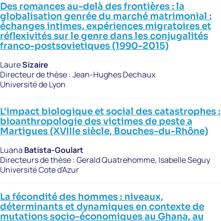
Des romances au-delà des frontières : la
globalisation genrée du marché matrimonial :
échanges intimes, expériences migratoires et
réflexivités sur le genre dans les conjugalités
franco-postsovietiques (1990-2015)
Laure
Sizaire
Directeur de thèse :
Jean-Hughes Dechaux
Université de Lyon
L'impact biologique et social des catastrophes :
bioanthropologie des victimes de peste a
Martigues (XVIIIe siècle, Bouches-du-Rhône)
Luana
Batista-Goulart
Directeurs de thèse :
Gerald Quatrehomme, Isabelle Seguy
Université Cote d'Azur
La fécondité des hommes : niveaux,
déterminants et dynamiques en contexte de
mutations socio-économiques au Ghana, au