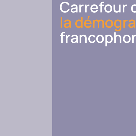
Carrefour 
la démogr
francopho