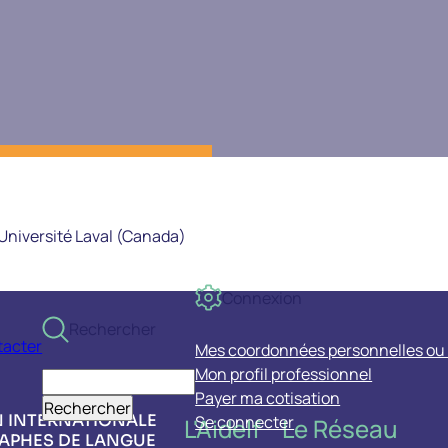
'Université Laval (Canada)
Connexion
u
Rechercher
tacter
Mes coordonnées personnelles ou 
act
Mon profil professionnel
Rechercher
Payer ma cotisation
 INTERNATIONALE
Se connecter
L'Aidelf
Le Réseau
Pied
APHES DE LANGUE