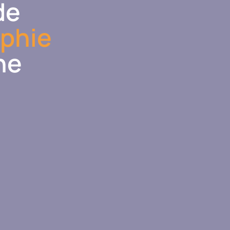
de
aphie
ne